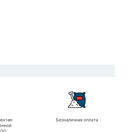
иентам
Безналичная оплата
енной
000