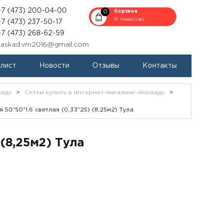
+7 (473) 200-04-00
0
Корзина
0 товар(ов)
+7 (473) 237-50-17
+7 (473) 268-62-59
kaskad.vrn2016@gmail.com
-лист
Новости
Отзывы
Контакты
кад»
>
Сетки купить в интернет-магазине «Каскад»
>
 50*50*1,6 светлая (0,33*25) (8,25м2) Тула
 (8,25м2) Тула