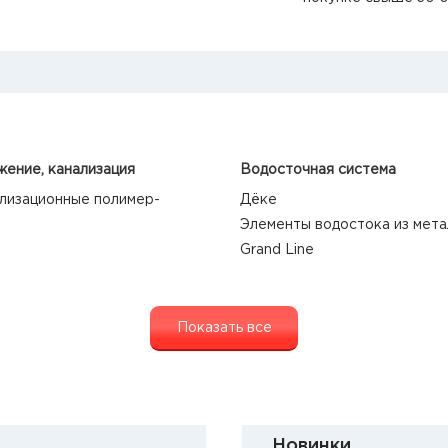
ение, канализация
Водосточная система
лизационные полимер-
Дёке
Элементы водостока из мета
Grand Line
Показать все
Новинки