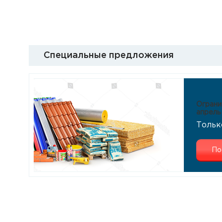
Специальные предложения
Ограни
апрель
Тольк
По