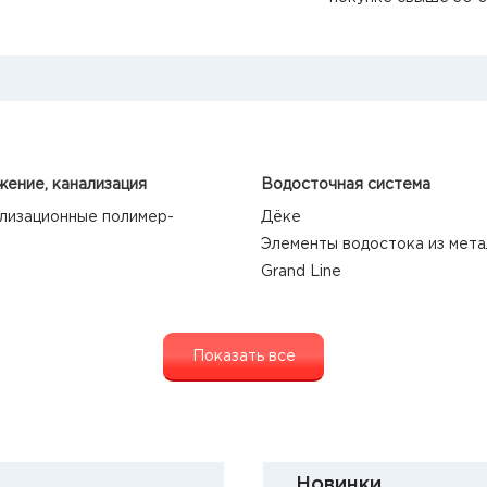
ение, канализация
Водосточная система
лизационные полимер-
Дёке
Элементы водостока из мета
Grand Line
Показать все
Новинки