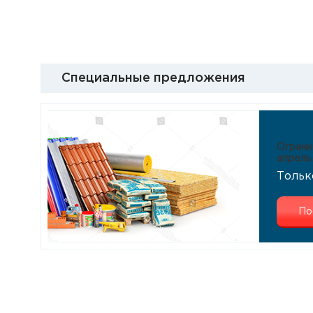
Специальные предложения
Ограни
апрель
Тольк
По