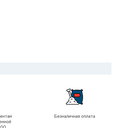
иентам
Безналичная оплата
енной
000