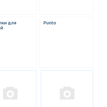
лки для
Punto
ей