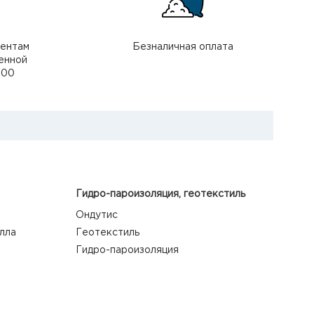
иентам
Безналичная оплата
енной
000
Гидро-пароизоляция, геотекстиль
Ондутис
лла
Геотекстиль
Гидро-пароизоляция