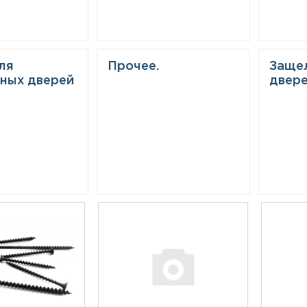
ля
Прочее.
Заще
ных дверей
двер