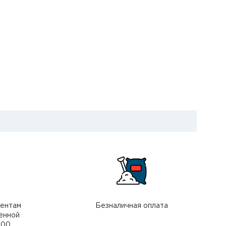
иентам
Безналичная оплата
енной
000