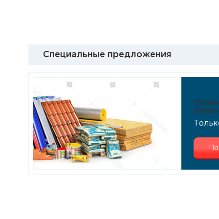
Специальные предложения
Ограни
апрель
Тольк
По