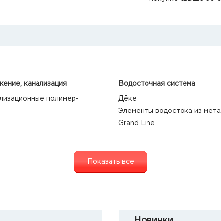
ение, канализация
Водосточная система
лизационные полимер-
Дёке
Элементы водостока из мета
Grand Line
Показать все
Новинки