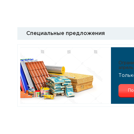
Специальные предложения
Ограни
апрель
Тольк
По