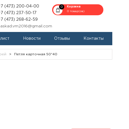
+7 (473) 200-04-00
0
Корзина
0 товар(ов)
+7 (473) 237-50-17
+7 (473) 268-62-59
kaskad.vrn2016@gmail.com
-лист
Новости
Отзывы
Контакты
рей
>
Петля карточная 50*40