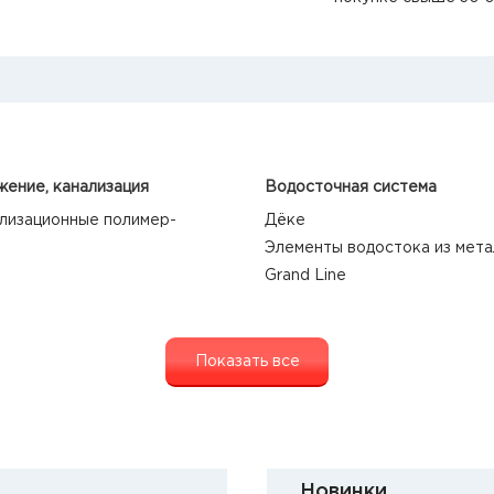
ение, канализация
Водосточная система
лизационные полимер-
Дёке
Элементы водостока из мета
Grand Line
Показать все
Новинки