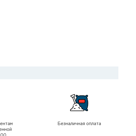
иентам
Безналичная оплата
енной
000