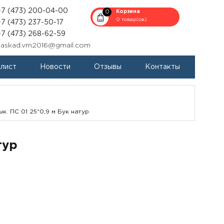
+7 (473) 200-04-00
0
Корзина
0 товар(ов)
+7 (473) 237-50-17
+7 (473) 268-62-59
kaskad.vrn2016@gmail.com
-лист
Новости
Отзывы
Контакты
к. ПС 01 25*0,9 м Бук натур
тур