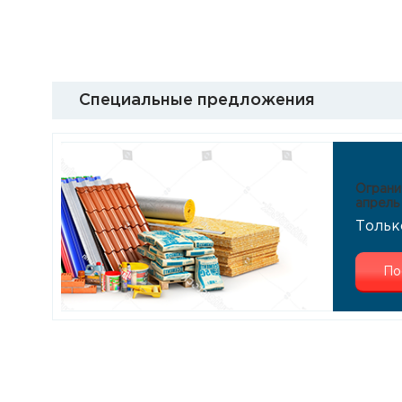
Специальные предложения
Ограни
апрель
Тольк
По