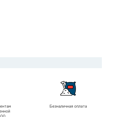
иентам
Безналичная оплата
енной
000