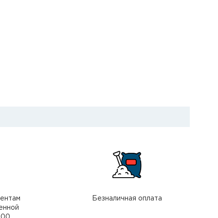
иентам
Безналичная оплата
енной
000