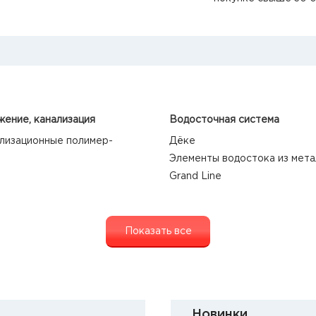
ение, канализация
Водосточная система
лизационные полимер-
Дёке
Элементы водостока из мета
Grand Line
Показать все
Новинки