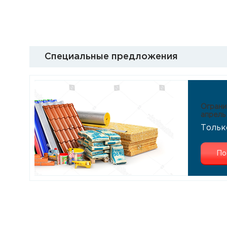
Специальные предложения
Ограни
апрель
Тольк
По