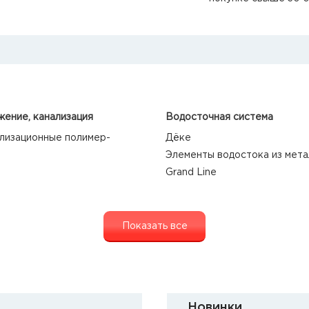
ение, канализация
Водосточная система
лизационные полимер-
Дёке
Элементы водостока из мета
Grand Line
Показать все
Новинки