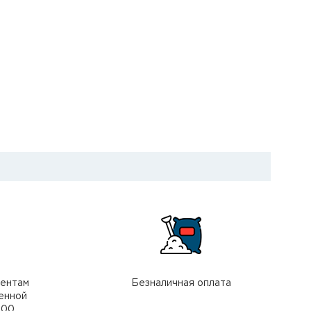
иентам
Безналичная оплата
енной
000