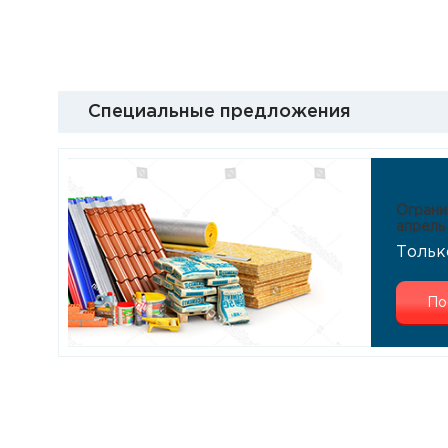
Специальные предложения
Ограни
апрель
Тольк
По