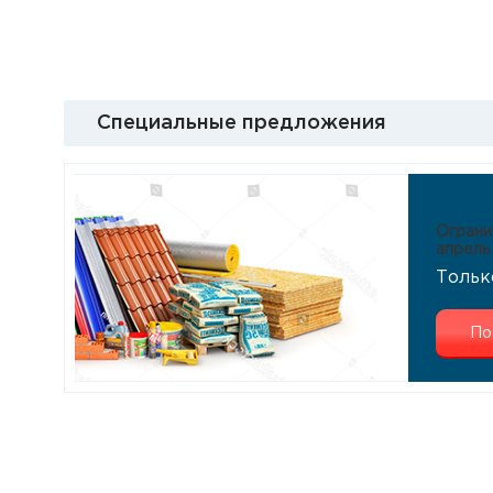
Специальные предложения
Ограни
апрель
Тольк
По