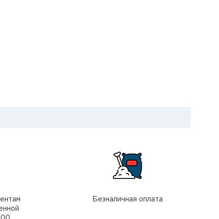
иентам
Безналичная оплата
енной
000