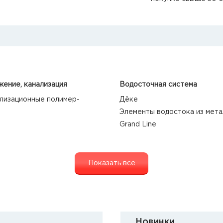
ение, канализация
Водосточная система
лизационные полимер-
Дёке
Элементы водостока из мета
Grand Line
Показать все
Новинки