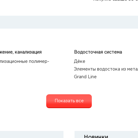
ение, канализация
Водосточная система
лизационные полимер-
Дёке
Элементы водостока из мета
Grand Line
Показать все
Новинки