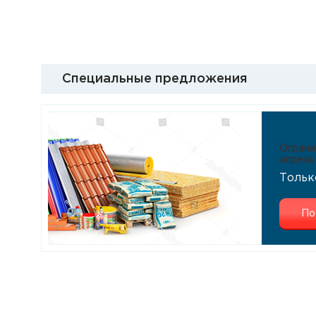
Специальные предложения
Ограни
апрель
Тольк
По