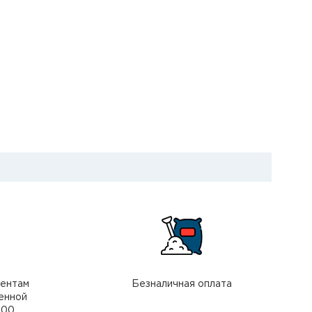
иентам
Безналичная оплата
енной
000