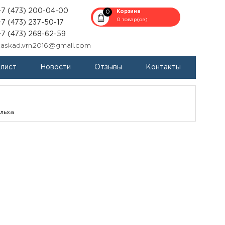
+7 (473) 200-04-00
0
Корзина
0 товар(ов)
+7 (473) 237-50-17
+7 (473) 268-62-59
kaskad.vrn2016@gmail.com
-лист
Новости
Отзывы
Контакты
льха