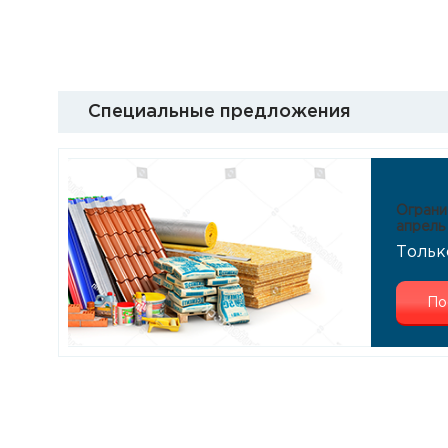
Специальные предложения
Ограни
апрель
Тольк
По