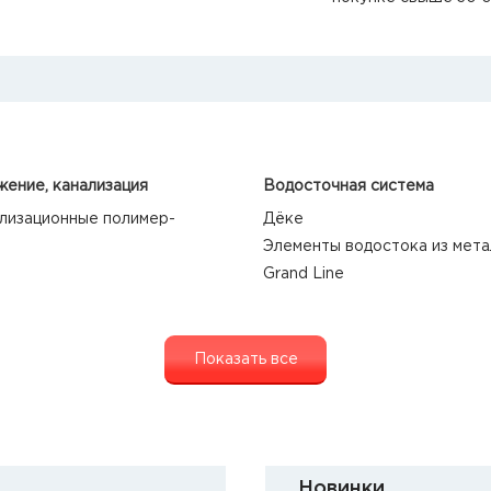
ение, канализация
Водосточная система
лизационные полимер-
Дёке
Элементы водостока из мета
Grand Line
Показать все
Новинки