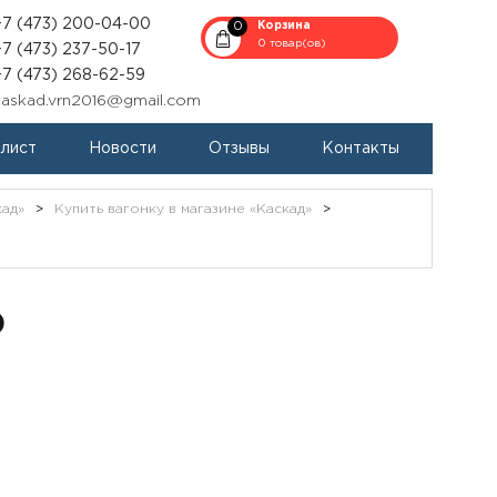
+7 (473) 200-04-00
0
Корзина
0 товар(ов)
+7 (473) 237-50-17
+7 (473) 268-62-59
kaskad.vrn2016@gmail.com
-лист
Новости
Отзывы
Контакты
кад»
>
Купить вагонку в магазине «Каскад»
>
)