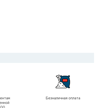
иентам
Безналичная оплата
енной
000