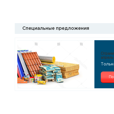
Специальные предложения
Ограни
апрель
Тольк
По