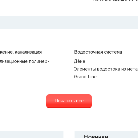
ение, канализация
Водосточная система
лизационные полимер-
Дёке
Элементы водостока из мета
Grand Line
Показать все
Новинки