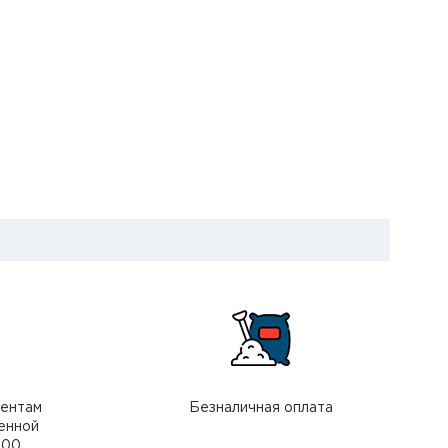
иентам
Безналичная оплата
енной
000